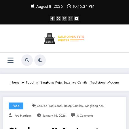
Skip
August 8, 2026
10:16:34 PM
to
content
Home
Food
Singkong Keju: Lezatnya Camilan Tradisional Modern
,
,
Food
Camilan Tradisional
Resep Camilan
Singkong Keju
Ava Harrison
January 16, 2026
0 Comments