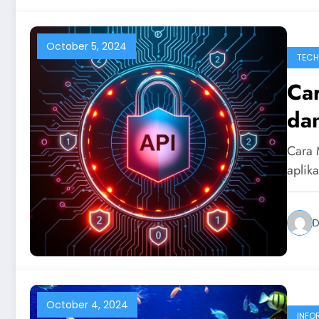
October 5, 2024
TEC
Ca
dan
Ty
Cara 
aplik
D
October 4, 2024
INFO