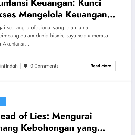
untansi Keuangan: Kunci
kses Mengelola Keuangan
rusahaan dengan Profesional
ai seorang profesional yang telah lama
cimpung dalam dunia bisnis, saya selalu merasa
 Akuntansi…
Read More
ini Indah
0 Comments
E
ead of Lies: Mengurai
nang Kebohongan yang