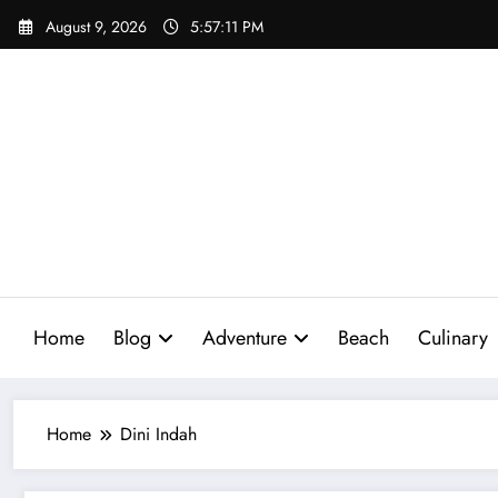
Skip
August 9, 2026
5:57:12 PM
to
content
Home
Blog
Adventure
Beach
Culinary
Home
Dini Indah