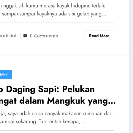
ring Kita Nggak Sadar Punya
h nggak sih kamu merasa kayak hidupmu terlalu
” sampai-sampai kayaknya ada sisi gelap yang…
Read More
ini Indah
0 Comments
NARY
p Daging Sapi: Pelukan
ngat dalam Mangkuk yang
p Bikin Kamu Jatuh Cinta
 aja, saya udah coba banyak makanan rumahan dari
 sampai sekarang. Tapi entah kenapa,…