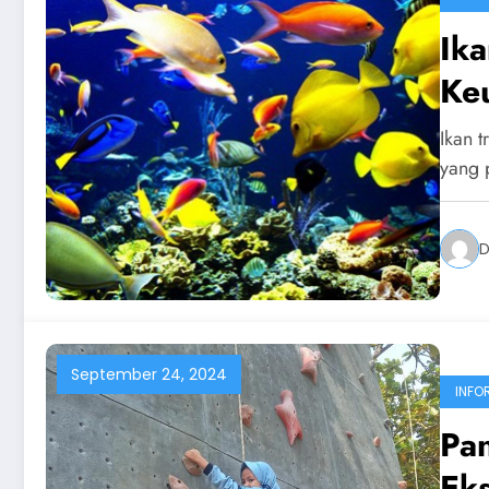
Ika
Ke
Ikan 
yang 
D
September 24, 2024
INFO
Pan
Ek