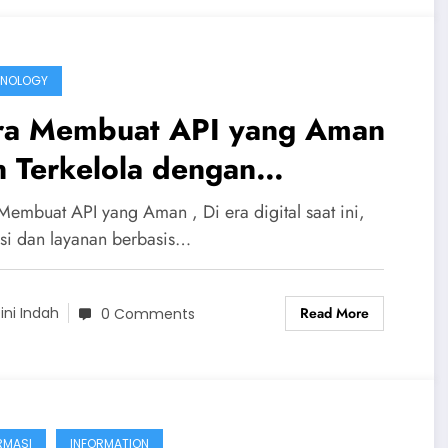
HNOLOGY
ra Membuat API yang Aman
 Terkelola dengan
peScript
Membuat API yang Aman , Di era digital saat ini,
asi dan layanan berbasis…
Read More
ini Indah
0 Comments
RMASI
INFORMATION