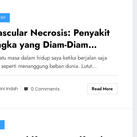
THY
scular Necrosis: Penyakit
ngka yang Diam-Diam
matikan Tulang
atu masa dalam hidup saya ketika berjalan saja
a seperti menanggung beban dunia. Lutut…
Read More
ini Indah
0 Comments
G