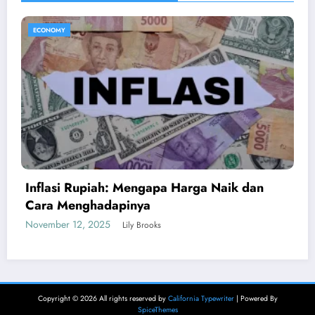
ECONOMY
Apa Itu Psychological First Aid Gimana Kita
Bisa Belajar?
March 27, 2025
Ketan
Copyright © 2026 All rights reserved by
California Typewriter
| Powered By
SpiceThemes