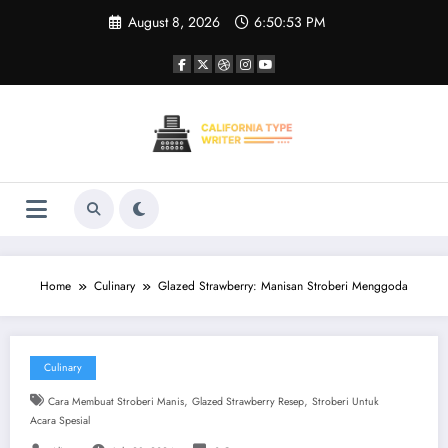
Skip
August 8, 2026
6:50:55 PM
to
content
Home
Culinary
Glazed Strawberry: Manisan Stroberi Menggoda
Culinary
,
,
Cara Membuat Stroberi Manis
Glazed Strawberry Resep
Stroberi Untuk
Acara Spesial