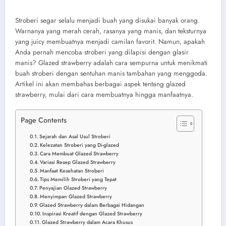
Stroberi segar selalu menjadi buah yang disukai banyak orang.
Warnanya yang merah cerah, rasanya yang manis, dan teksturnya
yang juicy membuatnya menjadi camilan favorit. Namun, apakah
Anda pernah mencoba stroberi yang dilapisi dengan glasir
manis? Glazed strawberry adalah cara sempurna untuk menikmati
buah stroberi dengan sentuhan manis tambahan yang menggoda.
Artikel ini akan membahas berbagai aspek tentang glazed
strawberry, mulai dari cara membuatnya hingga manfaatnya.
Page Contents
Sejarah dan Asal Usul Stroberi
Kelezatan Stroberi yang Di-glazed
Cara Membuat Glazed Strawberry
Variasi Resep Glazed Strawberry
Manfaat Kesehatan Stroberi
Tips Memilih Stroberi yang Tepat
Penyajian Glazed Strawberry
Menyimpan Glazed Strawberry
Glazed Strawberry dalam Berbagai Hidangan
Inspirasi Kreatif dengan Glazed Strawberry
Glazed Strawberry dalam Acara Khusus