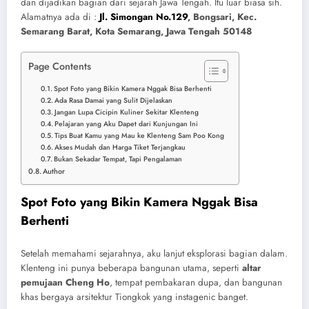
dan dijadikan bagian dari sejarah Jawa Tengah. Itu luar biasa sih.
Alamatnya ada di :
Jl. Simongan No.129
, Bongsari, Kec.
Semarang Barat, Kota Semarang, Jawa Tengah 50148
Page Contents
Spot Foto yang Bikin Kamera Nggak Bisa Berhenti
Ada Rasa Damai yang Sulit Dijelaskan
Jangan Lupa Cicipin Kuliner Sekitar Klenteng
Pelajaran yang Aku Dapet dari Kunjungan Ini
Tips Buat Kamu yang Mau ke Klenteng Sam Poo Kong
Akses Mudah dan Harga Tiket Terjangkau
Bukan Sekadar Tempat, Tapi Pengalaman
Author
Spot Foto yang Bikin Kamera Nggak Bisa
Berhenti
Setelah memahami sejarahnya, aku lanjut eksplorasi bagian dalam.
Klenteng ini punya beberapa bangunan utama, seperti
altar
pemujaan Cheng Ho
, tempat pembakaran dupa, dan bangunan
khas bergaya arsitektur Tiongkok yang instagenic banget.