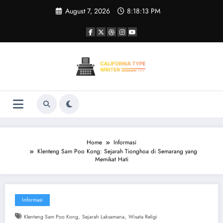
Skip
August 7, 2026
8:18:13 PM
to
content
Home
Informasi
Klenteng Sam Poo Kong: Sejarah Tionghoa di Semarang yang
Memikat Hati
Informasi
,
,
Klenteng Sam Poo Kong
Sejarah Laksamana
Wisata Religi