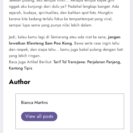
Setelah pulang, aku sempat mikir… kenapa tempat kayak gini
nggak aku kunjungi dari dulu ya? Padahal lengkap banget. Ada
sejarah, budaya, spiritualitas, dan bahkan spot foto. Mungkin
karena kita kadang terlalu fokus ke tempat-tempat yang viral,
sampai lupa sama yang punya nilai lebih dalam.
Jadi, kalau kamu lagi di Semarang atau ada niat ke sana,
jangan
lewatkan Klenteng Sam Poo Kong
. Bawa serta rasa ingin tahu
dan respek, dan siapa tahu… kamu juga bakal pulang dengan hati
yang lebih ringan.
Baca Juga Artikel Berikut:
Tarif Tol Trans-Jawa: Perjalanan Panjang,
Kantong Tipis
Author
Bianca Martins
View all posts