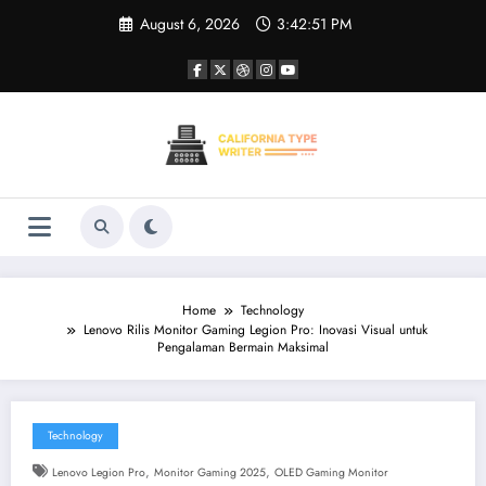
Skip
August 6, 2026
3:42:52 PM
to
content
Home
Technology
Lenovo Rilis Monitor Gaming Legion Pro: Inovasi Visual untuk
Pengalaman Bermain Maksimal
Technology
,
,
Lenovo Legion Pro
Monitor Gaming 2025
OLED Gaming Monitor