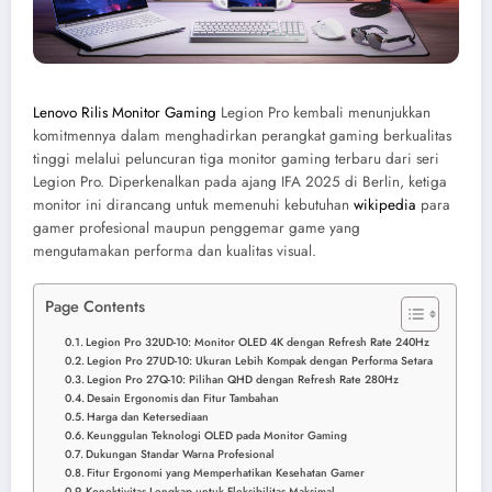
Lenovo Rilis Monitor Gaming
Legion Pro kembali menunjukkan
komitmennya dalam menghadirkan perangkat gaming berkualitas
tinggi melalui peluncuran tiga monitor gaming terbaru dari seri
Legion Pro. Diperkenalkan pada ajang IFA 2025 di Berlin, ketiga
monitor ini dirancang untuk memenuhi kebutuhan
wikipedia
para
gamer profesional maupun penggemar game yang
mengutamakan performa dan kualitas visual.
Page Contents
Legion Pro 32UD-10: Monitor OLED 4K dengan Refresh Rate 240Hz
Legion Pro 27UD-10: Ukuran Lebih Kompak dengan Performa Setara
Legion Pro 27Q-10: Pilihan QHD dengan Refresh Rate 280Hz
Desain Ergonomis dan Fitur Tambahan
Harga dan Ketersediaan
Keunggulan Teknologi OLED pada Monitor Gaming
Dukungan Standar Warna Profesional
Fitur Ergonomi yang Memperhatikan Kesehatan Gamer
Konektivitas Lengkap untuk Fleksibilitas Maksimal