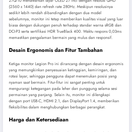
27Q-10 menawarkan layar OLED 27 inci dengan resolusi QHD
(2560 x 1440) dan refresh rate 280Hz. Meskipun resolusinya
sedikit lebih rendah dibandingkan dengan dua model
sebelumnya, monitor ini tetap memberikan kualitas visual yang luar
biasa dengan dukungan penuh terhadap standar warna sRGB dan
DCI-P3 serta sertifikasi HDR TrueBlack 400. Waktu respons 0,03ms
memastikan pengalaman bermain yang mulus dan responsif.
Desain Ergonomis dan Fitur Tambahan
Ketiga monitor Legion Pro ini dirancang dengan desain ergonomis
yang memungkinkan penyesuaian ketinggian, kemiringan, dan
rotasi layar, sehingga pengguna dapat menemukan posisi yang
nyaman saat bermain. Fitur-fitur ini sangat penting untuk
mengurangi ketegangan pada leher dan punggung selama sesi
permainan yang panjang. Selain itu, monitor ini dilengkapi
dengan port USB-C, HDMI 2.1, dan DisplayPort 1.4, memberikan
fleksibilitas dalam menghubungkan berbagai perangkat.
Harga dan Ketersediaan