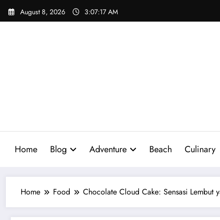
Skip
August 8, 2026
3:07:19 AM
to
content
Home
Blog
Adventure
Beach
Culinary
Home
Food
Chocolate Cloud Cake: Sensasi Lembut y