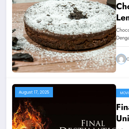
Cho
Lem
Choco
Denga
C
August 17, 2025
MOVI
Fin
Un