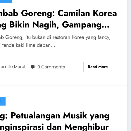
mbab Goreng: Camilan Korea
ng Bikin Nagih, Gampang
get Dibikin di Rumah!
b Goreng, itu bukan di restoran Korea yang fancy,
di tenda kaki lima depan…
Read More
amille Morel
0 Comments
E
g: Petualangan Musik yang
nginspirasi dan Menghibur