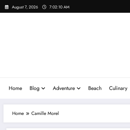
Skip
August 7, 2026
7:02:11 AM
to
content
Home
Blog
Adventure
Beach
Culinary
Home
Camille Morel