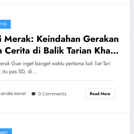
TYLE
ri Merak: Keindahan Gerakan
 Cerita di Balik Tarian Khas
nda
erak Gue inget banget waktu pertama kali liat Tari
 itu pas SD, di…
Read More
amille Morel
0 Comments
NARY