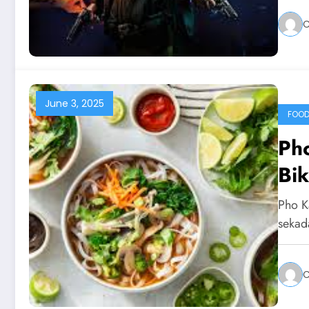
C
June 3, 2025
FOO
Ph
Bik
Pho K
sekad
C