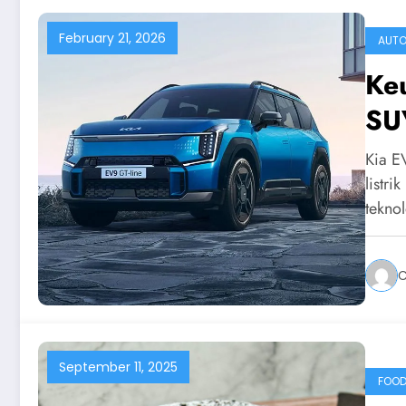
February 21, 2026
AUTO
Ke
SU
Kia E
listr
tekno
C
September 11, 2025
FOO