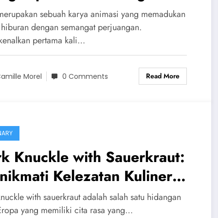
merupakan sebuah karya animasi yang memadukan
 hiburan dengan semangat perjuangan.
kenalkan pertama kali…
Read More
amille Morel
0 Comments
NARY
k Knuckle with Sauerkraut:
ikmati Kelezatan Kuliner
as Eropa
knuckle with sauerkraut adalah salah satu hidangan
Eropa yang memiliki cita rasa yang…