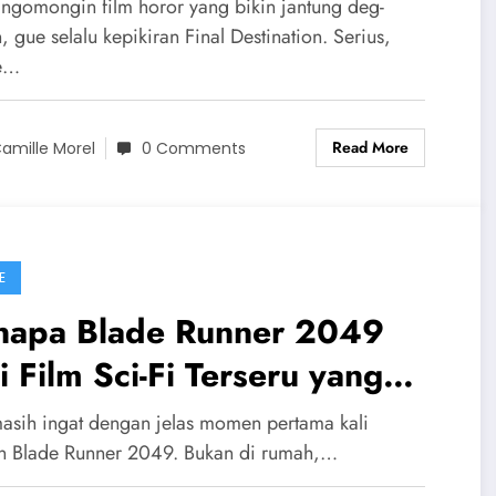
mpscare
 ngomongin film horor yang bikin jantung deg-
 gue selalu kepikiran Final Destination. Serius,
e…
Read More
amille Morel
0 Comments
E
napa Blade Runner 2049
i Film Sci-Fi Terseru yang
rnah Aku Tonton
asih ingat dengan jelas momen pertama kali
n Blade Runner 2049. Bukan di rumah,…