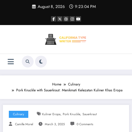
Skip
August 8, 2026
9:23:05 PM
to
content
Home
Culinary
Pork Knuckle with Sauerkraut: Menikmati Kelezatan Kuliner Khas Eropa
,
,
Culinary
Kuliner Eropa
Pork Knuckle
Sauerkraut
Camille Morel
March 3, 2025
0 Comments