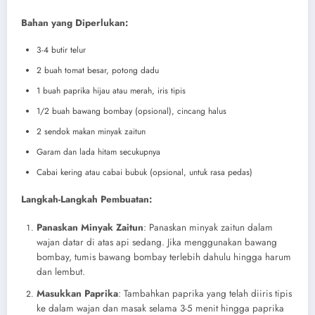
Bahan yang Diperlukan:
3-4 butir telur
2 buah tomat besar, potong dadu
1 buah paprika hijau atau merah, iris tipis
1/2 buah bawang bombay (opsional), cincang halus
2 sendok makan minyak zaitun
Garam dan lada hitam secukupnya
Cabai kering atau cabai bubuk (opsional, untuk rasa pedas)
Langkah-Langkah Pembuatan:
Panaskan Minyak Zaitun
: Panaskan minyak zaitun dalam
wajan datar di atas api sedang. Jika menggunakan bawang
bombay, tumis bawang bombay terlebih dahulu hingga harum
dan lembut.
Masukkan Paprika
: Tambahkan paprika yang telah diiris tipis
ke dalam wajan dan masak selama 3-5 menit hingga paprika