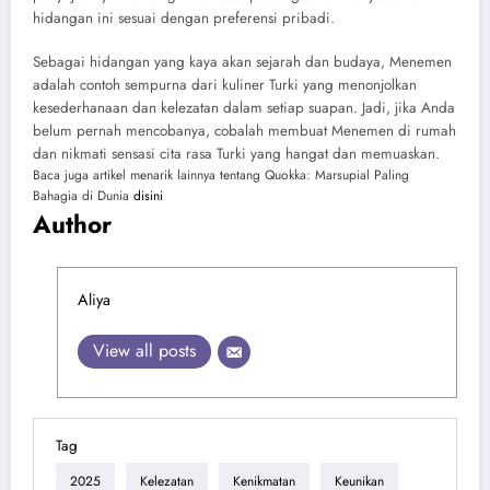
hidangan ini sesuai dengan preferensi pribadi.
Sebagai hidangan yang kaya akan sejarah dan budaya, Menemen
adalah contoh sempurna dari kuliner Turki yang menonjolkan
kesederhanaan dan kelezatan dalam setiap suapan. Jadi, jika Anda
belum pernah mencobanya, cobalah membuat Menemen di rumah
dan nikmati sensasi cita rasa Turki yang hangat dan memuaskan.
Baca juga artikel menarik lainnya tentang Quokka: Marsupial Paling
Bahagia di Dunia
disini
Author
Aliya
View all posts
Tag
2025
Kelezatan
Kenikmatan
Keunikan