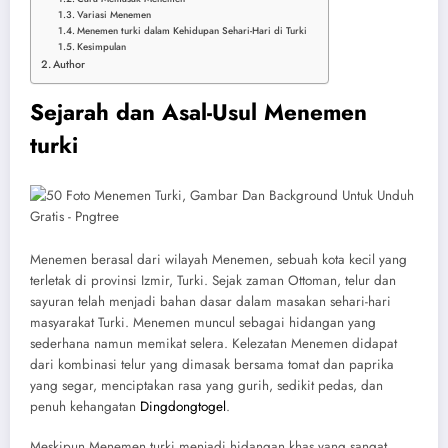
Variasi Menemen
Menemen turki dalam Kehidupan Sehari-Hari di Turki
Kesimpulan
Author
Sejarah dan Asal-Usul Menemen
turki
Menemen berasal dari wilayah Menemen, sebuah kota kecil yang
terletak di provinsi Izmir, Turki. Sejak zaman Ottoman, telur dan
sayuran telah menjadi bahan dasar dalam masakan sehari-hari
masyarakat Turki. Menemen muncul sebagai hidangan yang
sederhana namun memikat selera. Kelezatan Menemen didapat
dari kombinasi telur yang dimasak bersama tomat dan paprika
yang segar, menciptakan rasa yang gurih, sedikit pedas, dan
penuh kehangatan
Dingdongtogel
.
Meskipun Menemen turki menjadi hidangan khas yang sangat