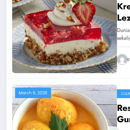
Kre
Le
Dunia
sekal
K
March 6, 2026
CULI
Res
Gur