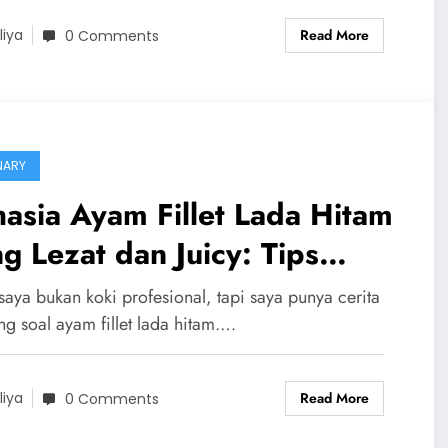
Read More
liya
0 Comments
NARY
asia Ayam Fillet Lada Hitam
g Lezat dan Juicy: Tips
masak ala Rumahan
 saya bukan koki profesional, tapi saya punya cerita
ng soal ayam fillet lada hitam.…
Read More
liya
0 Comments