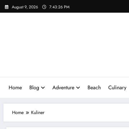
Skip
August 9, 2026
7:43:27 PM
to
content
Home
Blog
Adventure
Beach
Culinary
Home
Kuliner