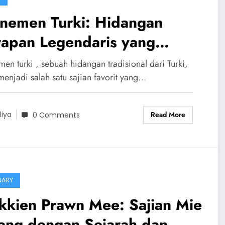
nemen Turki: Hidangan
rapan Legendaris yang
nggugah Selera
en turki , sebuah hidangan tradisional dari Turki,
menjadi salah satu sajian favorit yang…
Read More
liya
0 Comments
NARY
kkien Prawn Mee: Sajian Mie
ang dengan Sejarah dan