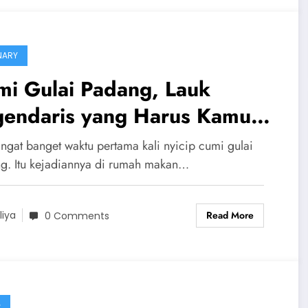
NARY
mi Gulai Padang, Lauk
gendaris yang Harus Kamu
ba Sekali Seumur Hidup
ingat banget waktu pertama kali nyicip cumi gulai
g. Itu kejadiannya di rumah makan…
Read More
liya
0 Comments
G