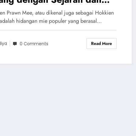
unikan yang Mendalam
en Prawn Mee, atau dikenal juga sebagai Hokkien
adalah hidangan mie populer yang berasal…
Read More
liya
0 Comments