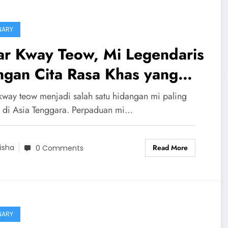
NARY
ar Kway Teow, Mi Legendaris
ngan Cita Rasa Khas yang
it Dilupakan
kway teow menjadi salah satu hidangan mi paling
k di Asia Tenggara. Perpaduan mi…
Read More
isha
0 Comments
NARY