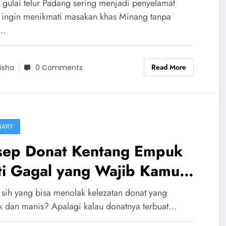
26
 gulai telur Padang sering menjadi penyelamat
a ingin menikmati masakan khas Minang tanpa
s…
Read More
isha
0 Comments
NARY
sep Donat Kentang Empuk
ti Gagal yang Wajib Kamu
ba di Rumah
 sih yang bisa menolak kelezatan donat yang
 dan manis? Apalagi kalau donatnya terbuat…