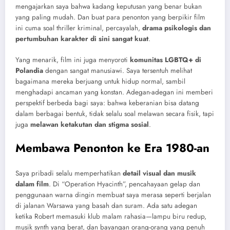
mengajarkan saya bahwa kadang keputusan yang benar bukan
yang paling mudah. Dan buat para penonton yang berpikir film
ini cuma soal thriller kriminal, percayalah,
drama psikologis dan
pertumbuhan karakter di sini sangat kuat
.
Yang menarik, film ini juga menyoroti
komunitas LGBTQ+ di
Polandia
dengan sangat manusiawi. Saya tersentuh melihat
bagaimana mereka berjuang untuk hidup normal, sambil
menghadapi ancaman yang konstan. Adegan-adegan ini memberi
perspektif berbeda bagi saya: bahwa keberanian bisa datang
dalam berbagai bentuk, tidak selalu soal melawan secara fisik, tapi
juga
melawan ketakutan dan stigma sosial
.
Membawa Penonton ke Era 1980-an
Saya pribadi selalu memperhatikan
detail visual dan musik
dalam film
. Di “Operation Hyacinth”, pencahayaan gelap dan
penggunaan warna dingin membuat saya merasa seperti berjalan
di jalanan Warsawa yang basah dan suram. Ada satu adegan
ketika Robert memasuki klub malam rahasia—lampu biru redup,
musik synth yang berat, dan bayangan orang-orang yang penuh