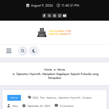
Skip
August 9, 2026
11:40:31 PM
to
content
Home
Movie
Operation Hyacinth: Menyelami Kegelapan Sejarah Polandia yang
Terlupakan
,
,
,
,
Movie
2025
Film
Keseruan
Operation Hyacinth
Sinopsis
Aliya
September 20, 2025
0 Comments