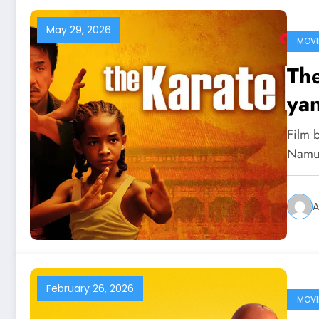
May 29, 2026
MOVI
The
ya
Film b
Namun
A
February 26, 2026
MOVI