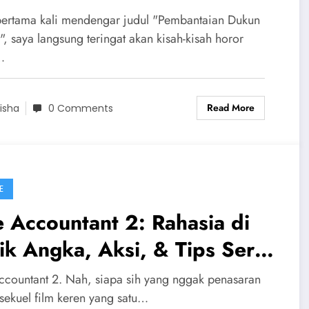
nah Massal
pertama kali mendengar judul "Pembantaian Dukun
", saya langsung teringat akan kisah-kisah horor
…
Read More
isha
0 Comments
E
 Accountant 2: Rahasia di
ik Angka, Aksi, & Tips Seru
ar Nggak Cuma Jadi
ccountant 2. Nah, siapa sih yang nggak penasaran
nonton!
sekuel film keren yang satu…