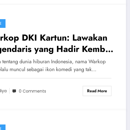
E
rkop DKI Kartun: Lawakan
gendaris yang Hadir Kembali
lam Animasi Modern
a tentang dunia hiburan Indonesia, nama Warkop
elalu muncul sebagai ikon komedi yang tak…
Read More
liya
0 Comments
E