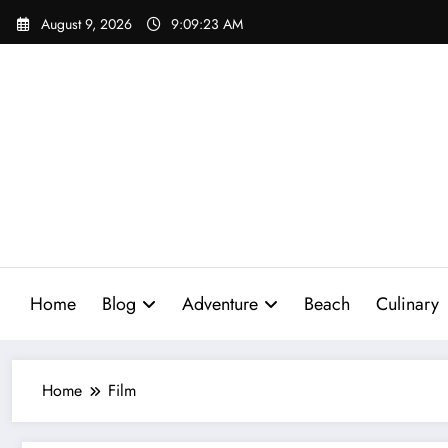
Skip
August 9, 2026
9:09:24 AM
to
content
Home
Blog
Adventure
Beach
Culinary
Home
Film