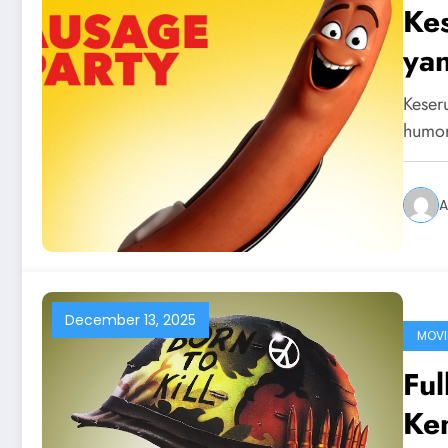
Kes
yan
Keser
humor
A
December 13, 2025
MOVI
Ful
Ken