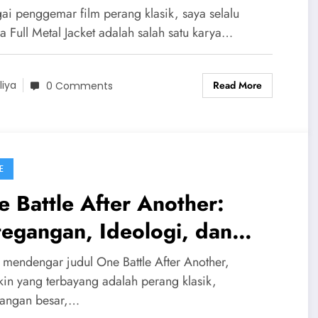
rang Vietnam
ai penggemar film perang klasik, saya selalu
a Full Metal Jacket adalah salah satu karya…
Read More
liya
0 Comments
E
 Battle After Another:
egangan, Ideologi, dan
atan Ayah-Anak
a mendengar judul One Battle After Another,
in yang terbayang adalah perang klasik,
angan besar,…