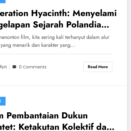
eration Hyacinth: Menyelami
elapan Sejarah Polandia
ng Terlupakan
enonton film, kita sering kali terhanyut dalam alur
a yang menarik dan karakter yang…
Read More
liya
0 Comments
E
lm Pembantaian Dukun
tet: Ketakutan Kolektif dan