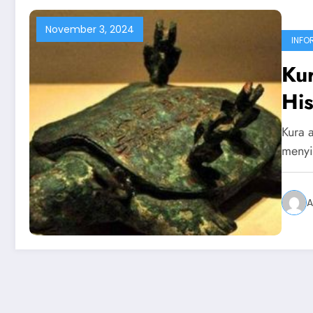
November 3, 2024
INFO
Kur
His
Kura 
menyi
A