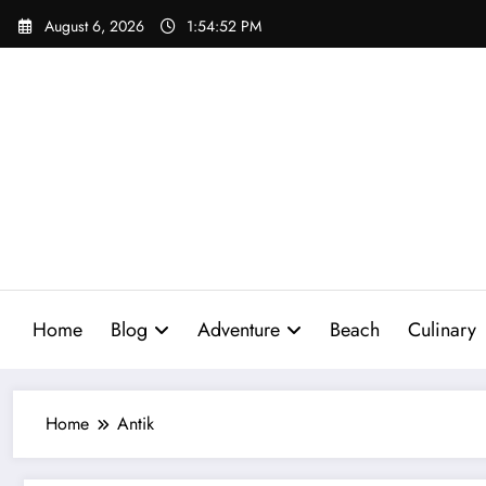
Skip
August 6, 2026
1:54:53 PM
to
content
Home
Blog
Adventure
Beach
Culinary
Home
Antik