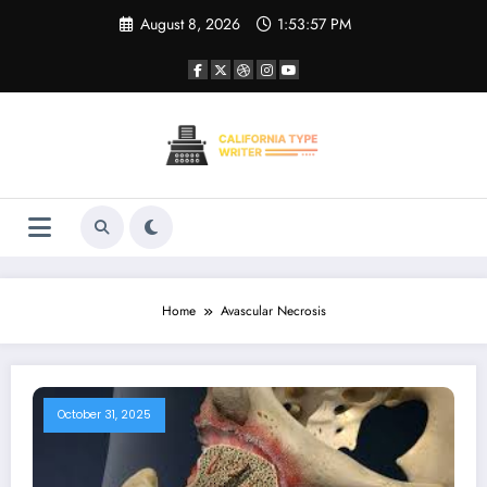
Skip
August 8, 2026
1:53:57 PM
to
content
Home
Avascular Necrosis
October 31, 2025