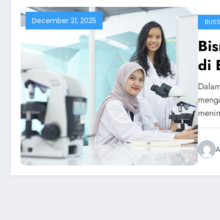
December 21, 2025
BUSS
Bis
di
Dalam
menga
meni
A