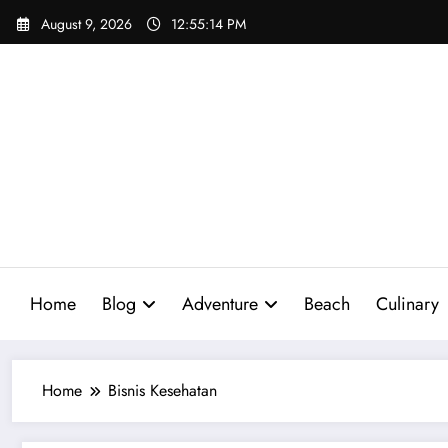
Skip
August 9, 2026
12:55:15 PM
to
content
Home
Blog
Adventure
Beach
Culinary
Home
Bisnis Kesehatan