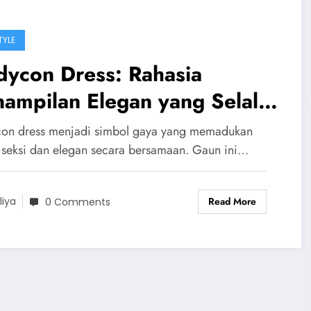
TYLE
dycon Dress: Rahasia
ampilan Elegan yang Selalu
mikat
on dress menjadi simbol gaya yang memadukan
 seksi dan elegan secara bersamaan. Gaun ini…
Read More
liya
0 Comments