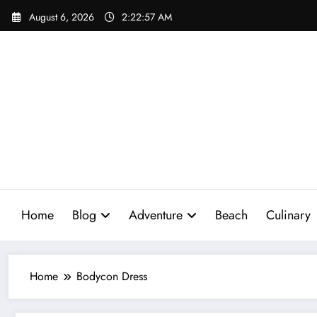
Skip
August 6, 2026
2:22:58 AM
to
content
Home
Blog
Adventure
Beach
Culinary
Home
Bodycon Dress