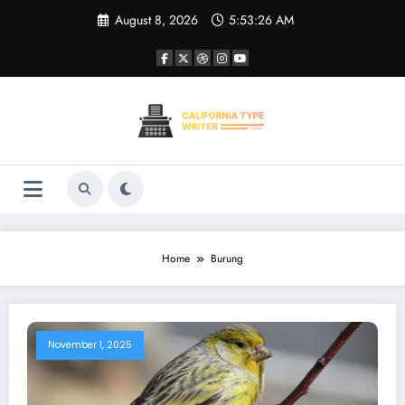
Skip
August 8, 2026
5:53:27 AM
to
content
Home
Burung
November 1, 2025