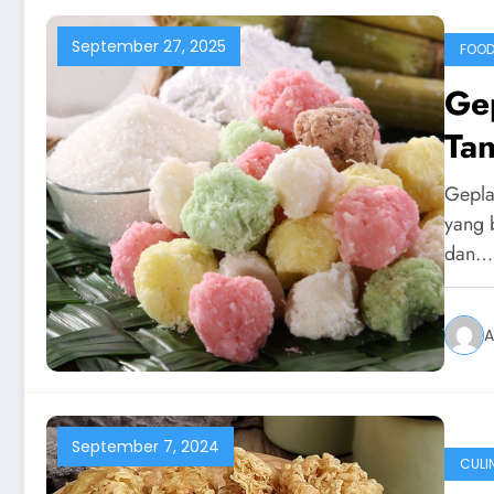
September 27, 2025
FOO
Gep
Ta
Geplak
yang 
dan…
A
September 7, 2024
CULI