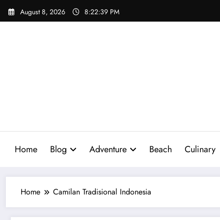
Skip
August 8, 2026
8:22:40 PM
to
content
Home
Blog
Adventure
Beach
Culinary
Home
Camilan Tradisional Indonesia