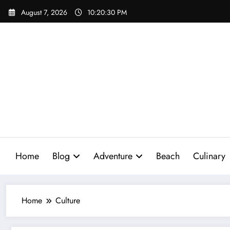
Skip
August 7, 2026
10:20:31 PM
to
content
Home
Blog
Adventure
Beach
Culinary
Home
Culture