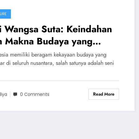
URE
i Wangsa Suta: Keindahan
n Makna Budaya yang
nghidupkan Sejarah
esia memiliki beragam kekayaan budaya yang
ar di seluruh nusantara, salah satunya adalah seni
Read More
liya
0 Comments