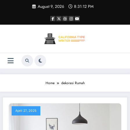
Skip
August 9, 2026
8:31:12 PM
to
content
Home
dekorasi Rumah
April 27, 2025