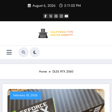
Skip
August 6, 2026
3:11:03 PM
to
content
Home
DLSS RTX 2060
February 25, 2025