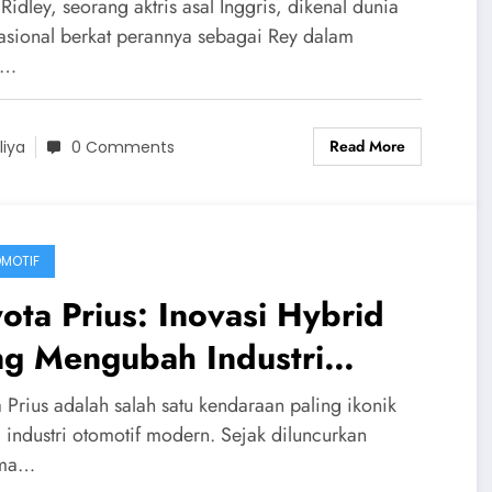
jadi Ikon Star Wars
Ridley, seorang aktris asal Inggris, dikenal dunia
nasional berkat perannya sebagai Rey dalam
i…
Read More
liya
0 Comments
MOTIF
ota Prius: Inovasi Hybrid
ng Mengubah Industri
omotif
 Prius adalah salah satu kendaraan paling ikonik
 industri otomotif modern. Sejak diluncurkan
ama…