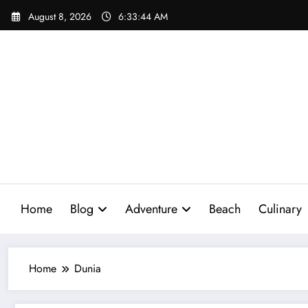
Skip
August 8, 2026
6:33:45 AM
to
content
Home
Blog
Adventure
Beach
Culinary
Home
Dunia