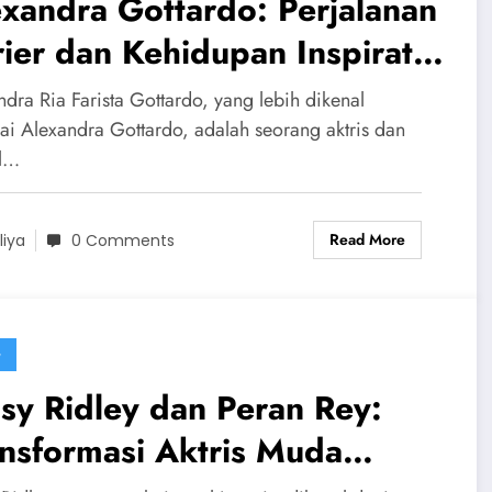
xandra Gottardo: Perjalanan
ier dan Kehidupan Inspiratif
g Bintang Multitalenta
dra Ria Farista Gottardo, yang lebih dikenal
ai Alexandra Gottardo, adalah seorang aktris dan
l…
Read More
liya
0 Comments
G
sy Ridley dan Peran Rey:
nsformasi Aktris Muda