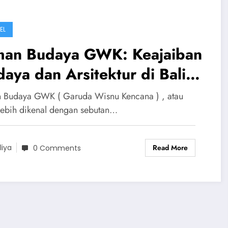
EL
man Budaya GWK: Keajaiban
aya dan Arsitektur di Bali
ruda Wisnu Kencana
 Budaya GWK ( Garuda Wisnu Kencana ) , atau
lebih dikenal dengan sebutan…
Read More
liya
0 Comments