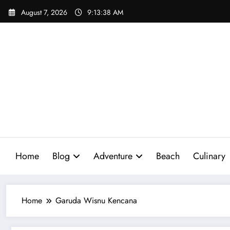
Skip
August 7, 2026
9:13:39 AM
to
content
Home
Blog
Adventure
Beach
Culinary
Home
Garuda Wisnu Kencana