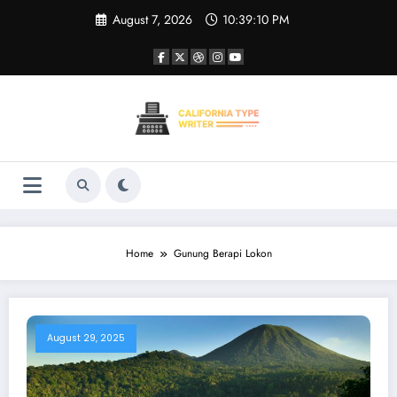
Skip
August 7, 2026
10:39:10 PM
to
content
Home
Gunung Berapi Lokon
August 29, 2025