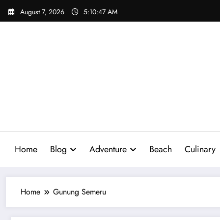
Skip
August 7, 2026
5:10:48 AM
to
content
Home
Blog
Adventure
Beach
Culinary
Home
Gunung Semeru