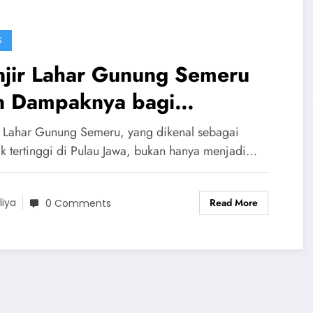
S
njir Lahar Gunung Semeru
n Dampaknya bagi
hidupan Warga
r Lahar Gunung Semeru, yang dikenal sebagai
k tertinggi di Pulau Jawa, bukan hanya menjadi…
Read More
liya
0 Comments