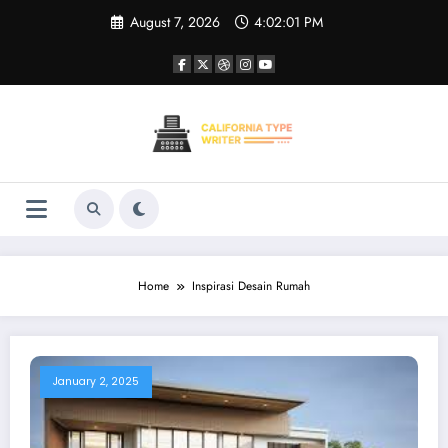
Skip
August 7, 2026
4:02:01 PM
to
content
Home
Inspirasi Desain Rumah
January 2, 2025