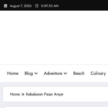
Skip
August 7, 2026
5:09:54 AM
to
content
Home
Blog
Adventure
Beach
Culinary
Home
Kebakaran Pasar Anyar