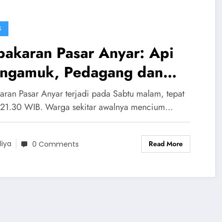
S
bakaran Pasar Anyar: Api
ngamuk, Pedagang dan
rga Terperangkap
aran Pasar Anyar terjadi pada Sabtu malam, tepat
 21.30 WIB. Warga sekitar awalnya mencium…
Read More
liya
0 Comments