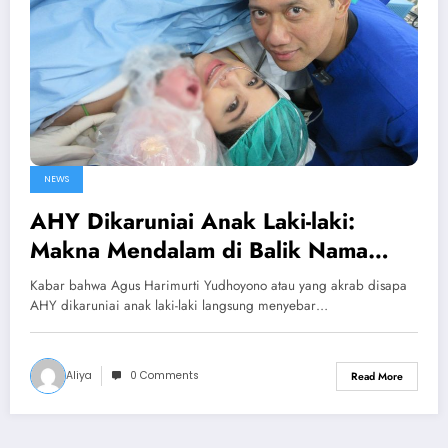
NEWS
AHY Dikaruniai Anak Laki-laki:
Makna Mendalam di Balik Nama
Arjuna Hanyokrokusumo Yudhoyono
Kabar bahwa Agus Harimurti Yudhoyono atau yang akrab disapa
yang Sarat Filosofi
AHY dikaruniai anak laki-laki langsung menyebar…
Aliya
0 Comments
Read More