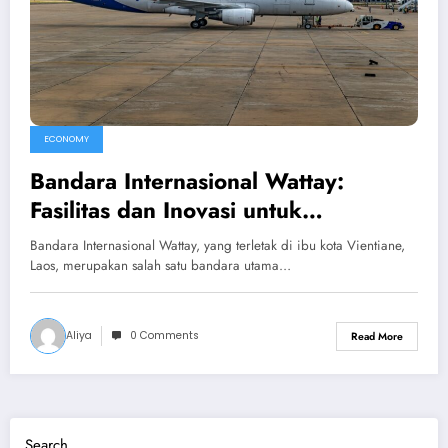
ECONOMY
Bandara Internasional Wattay:
Fasilitas dan Inovasi untuk
Peningkatan Konektivitas Laos
Bandara Internasional Wattay, yang terletak di ibu kota Vientiane,
Laos, merupakan salah satu bandara utama…
Aliya
0 Comments
Read More
Search