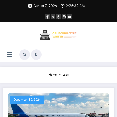
Skip
August 7, 2026
2:25:32 AM
to
content
Home
Laos
December 30, 2024