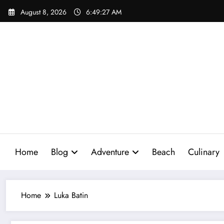
Skip
August 8, 2026
6:49:28 AM
to
content
Home
Blog
Adventure
Beach
Culinary
Home
Luka Batin