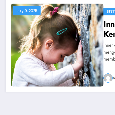
July 9, 2025
LIFES
In
Kem
Inner 
mengg
memb
A