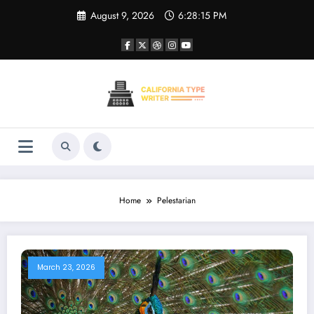
Skip
August 9, 2026
6:28:16 PM
to
content
Home
Pelestarian
March 23, 2026