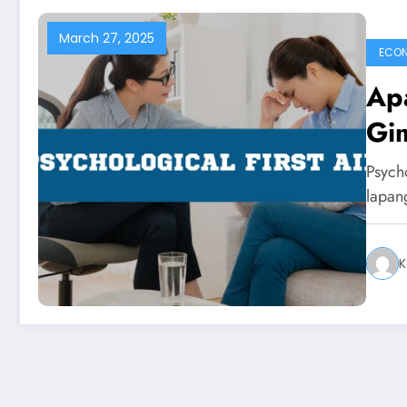
March 27, 2025
ECO
Apa
Gim
Psycho
lapan
K