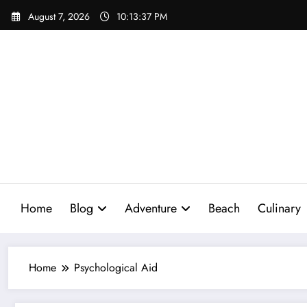
Skip
August 7, 2026
10:13:38 PM
to
content
Home
Blog
Adventure
Beach
Culinary
Home
Psychological Aid