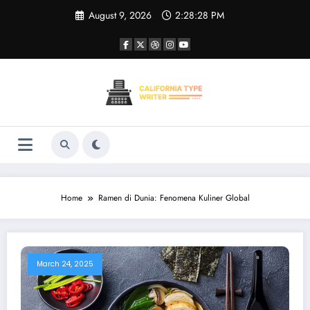
Skip
August 9, 2026
2:28:28 PM
to
content
Home
Ramen di Dunia: Fenomena Kuliner Global
March 24, 2025