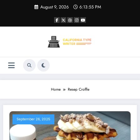
Skip
August 9, 2026
6:13:55 PM
to
content
Home
Resep Croffle
September 26, 2025