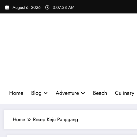
Skip
August 6, 2026
3:07:39 AM
to
content
Home
Blog
Adventure
Beach
Culinary
Home
Resep Keju Panggang