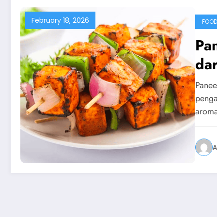
February 18, 2026
FOO
Pan
da
Panee
penga
arom
A