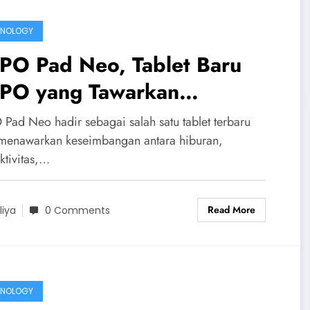
HNOLOGY
PO Pad Neo, Tablet Baru
PO yang Tawarkan
galaman Lebih Imersif
Pad Neo hadir sebagai salah satu tablet terbaru
menawarkan keseimbangan antara hiburan,
ktivitas,…
Read More
liya
0 Comments
HNOLOGY