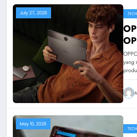
July 27, 2026
TEC
OP
OP
Pen
OPPO 
yang 
produ
A
May 10, 2026
TEC