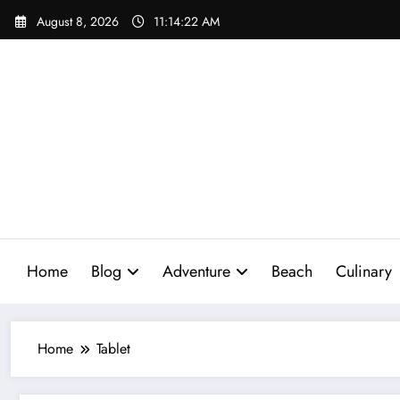
Skip
August 8, 2026
11:14:23 AM
to
content
Home
Blog
Adventure
Beach
Culinary
Home
Tablet