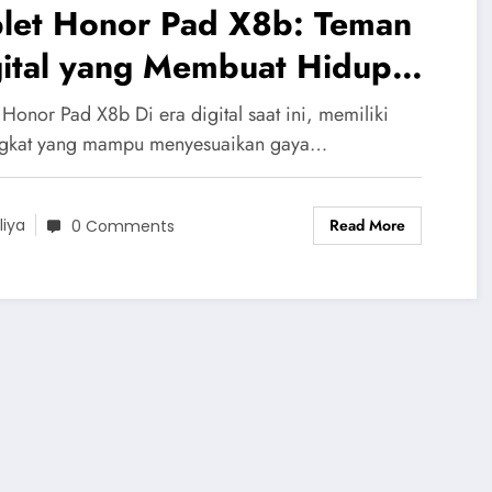
blet Honor Pad X8b: Teman
gital yang Membuat Hidup
ih Praktis dan Seru
 Honor Pad X8b Di era digital saat ini, memiliki
gkat yang mampu menyesuaikan gaya…
Read More
liya
0 Comments