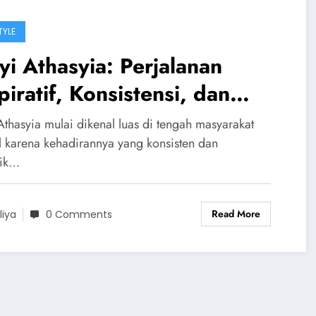
TYLE
yi Athasyia: Perjalanan
piratif, Konsistensi, dan
sona yang Menginspirasi
Athasyia mulai dikenal luas di tengah masyarakat
nyak Orang
al karena kehadirannya yang konsisten dan
tik…
Read More
liya
0 Comments