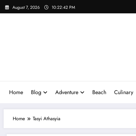
Skip
August 7, 2026
10:22:43 PM
to
content
Home
Blog
Adventure
Beach
Culinary
Home
Tasyi Athasyia