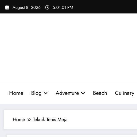
Skip
August 8, 2026
5:01:02 PM
to
content
Home
Blog
Adventure
Beach
Culinary
Home
Teknik Tenis Meja