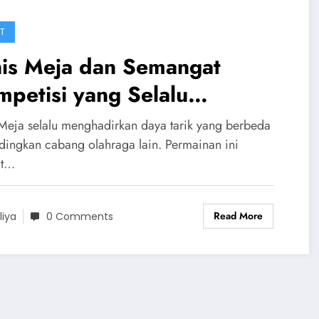
T
nis Meja dan Semangat
petisi yang Selalu
mbakar Antusias Pecinta
 Meja selalu menghadirkan daya tarik yang berbeda
ahraga
dingkan cabang olahraga lain. Permainan ini
at…
Read More
liya
0 Comments