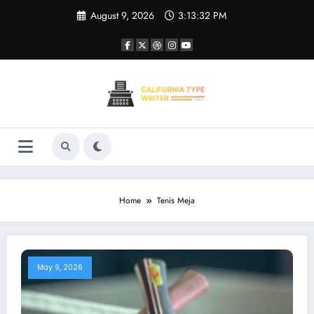
Skip
August 9, 2026
3:13:32 PM
to
content
Home
Tenis Meja
May 9, 2026