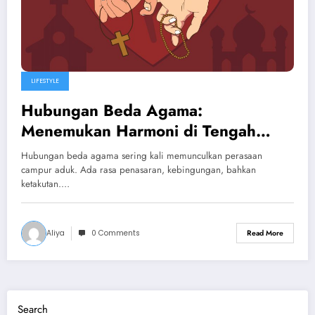
LIFESTYLE
Hubungan Beda Agama:
Menemukan Harmoni di Tengah
Perbedaan Keyakinan
Hubungan beda agama sering kali memunculkan perasaan
campur aduk. Ada rasa penasaran, kebingungan, bahkan
ketakutan.…
Aliya
0 Comments
Read More
Search