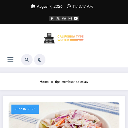
Skip
August 7, 2026
11:13:17 AM
to
content
Home
tips membuat coleslaw
June 16, 2025