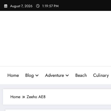
Skip
August 7, 2026
1:19:58 PM
to
content
Home
Blog
Adventure
Beach
Culinary
Home
Zeeho AE8