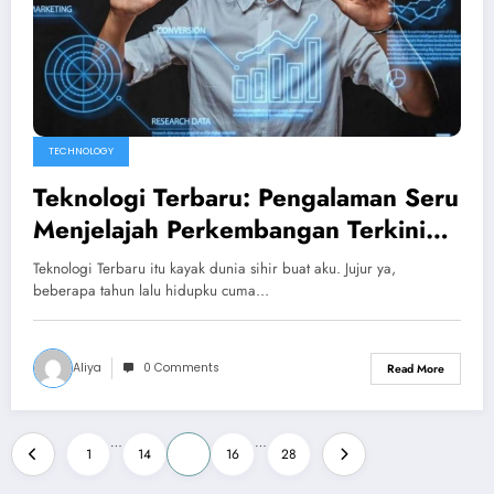
TECHNOLOGY
Teknologi Terbaru: Pengalaman Seru
Menjelajah Perkembangan Terkini
yang Bikin Hidup Makin Gampang
Teknologi Terbaru itu kayak dunia sihir buat aku. Jujur ya,
beberapa tahun lalu hidupku cuma…
Aliya
0 Comments
Read More
Posts
…
…
1
14
15
16
28
pagination