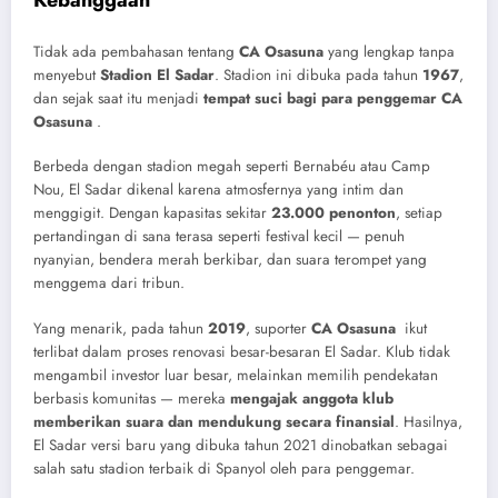
Tidak ada pembahasan tentang
CA Osasuna
yang lengkap tanpa
menyebut
Stadion El Sadar
. Stadion ini dibuka pada tahun
1967
,
dan sejak saat itu menjadi
tempat suci bagi para penggemar CA
Osasuna
.
Berbeda dengan stadion megah seperti Bernabéu atau Camp
Nou, El Sadar dikenal karena atmosfernya yang intim dan
menggigit. Dengan kapasitas sekitar
23.000 penonton
, setiap
pertandingan di sana terasa seperti festival kecil — penuh
nyanyian, bendera merah berkibar, dan suara terompet yang
menggema dari tribun.
Yang menarik, pada tahun
2019
, suporter
CA Osasuna
ikut
terlibat dalam proses renovasi besar-besaran El Sadar. Klub tidak
mengambil investor luar besar, melainkan memilih pendekatan
berbasis komunitas — mereka
mengajak anggota klub
memberikan suara dan mendukung secara finansial
. Hasilnya,
El Sadar versi baru yang dibuka tahun 2021 dinobatkan sebagai
salah satu stadion terbaik di Spanyol oleh para penggemar.