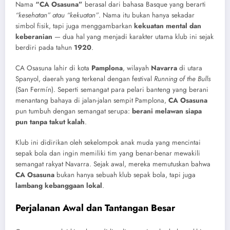
Nama
“CA Osasuna”
berasal dari bahasa Basque yang berarti
“kesehatan” atau “kekuatan”
. Nama itu bukan hanya sekadar
simbol fisik, tapi juga menggambarkan
kekuatan mental dan
keberanian
— dua hal yang menjadi karakter utama klub ini sejak
berdiri pada tahun
1920
.
CA Osasuna lahir di kota
Pamplona
, wilayah
Navarra
di utara
Spanyol, daerah yang terkenal dengan festival
Running of the Bulls
(San Fermín). Seperti semangat para pelari banteng yang berani
menantang bahaya di jalan-jalan sempit Pamplona,
CA Osasuna
pun tumbuh dengan semangat serupa:
berani melawan siapa
pun tanpa takut kalah
.
Klub ini didirikan oleh sekelompok anak muda yang mencintai
sepak bola dan ingin memiliki tim yang benar-benar mewakili
semangat rakyat Navarra. Sejak awal, mereka memutuskan bahwa
CA Osasuna
bukan hanya sebuah klub sepak bola, tapi juga
lambang kebanggaan lokal
.
Perjalanan Awal dan Tantangan Besar