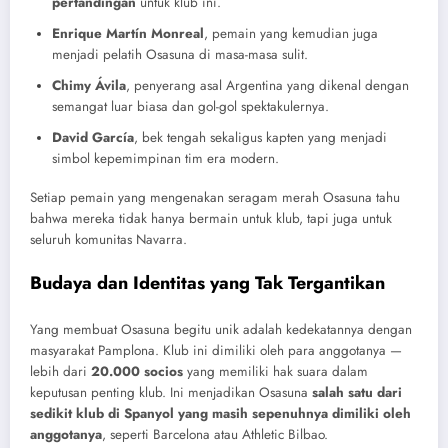
pertandingan
untuk klub ini.
Enrique Martín Monreal
, pemain yang kemudian juga
menjadi pelatih Osasuna di masa-masa sulit.
Chimy Ávila
, penyerang asal Argentina yang dikenal dengan
semangat luar biasa dan gol-gol spektakulernya.
David García
, bek tengah sekaligus kapten yang menjadi
simbol kepemimpinan tim era modern.
Setiap pemain yang mengenakan seragam merah Osasuna tahu
bahwa mereka tidak hanya bermain untuk klub, tapi juga untuk
seluruh komunitas Navarra.
Budaya dan Identitas yang Tak Tergantikan
Yang membuat Osasuna begitu unik adalah kedekatannya dengan
masyarakat Pamplona. Klub ini dimiliki oleh para anggotanya —
lebih dari
20.000 socios
yang memiliki hak suara dalam
keputusan penting klub. Ini menjadikan Osasuna
salah satu dari
sedikit klub di Spanyol yang masih sepenuhnya dimiliki oleh
anggotanya
, seperti Barcelona atau Athletic Bilbao.