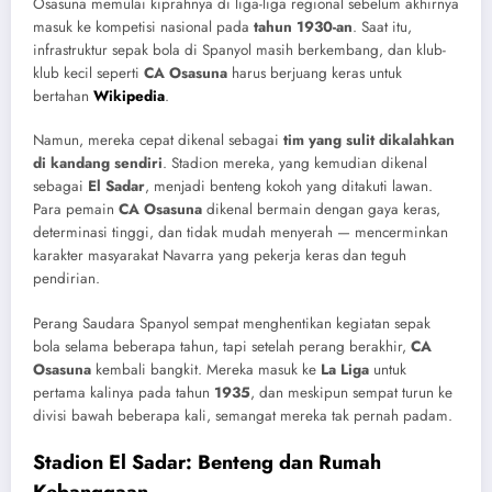
Osasuna memulai kiprahnya di liga-liga regional sebelum akhirnya
masuk ke kompetisi nasional pada
tahun 1930-an
. Saat itu,
infrastruktur sepak bola di Spanyol masih berkembang, dan klub-
klub kecil seperti
CA Osasuna
harus berjuang keras untuk
bertahan
Wikipedia
.
Namun, mereka cepat dikenal sebagai
tim yang sulit dikalahkan
di kandang sendiri
. Stadion mereka, yang kemudian dikenal
sebagai
El Sadar
, menjadi benteng kokoh yang ditakuti lawan.
Para pemain
CA Osasuna
dikenal bermain dengan gaya keras,
determinasi tinggi, dan tidak mudah menyerah — mencerminkan
karakter masyarakat Navarra yang pekerja keras dan teguh
pendirian.
Perang Saudara Spanyol sempat menghentikan kegiatan sepak
bola selama beberapa tahun, tapi setelah perang berakhir,
CA
Osasuna
kembali bangkit. Mereka masuk ke
La Liga
untuk
pertama kalinya pada tahun
1935
, dan meskipun sempat turun ke
divisi bawah beberapa kali, semangat mereka tak pernah padam.
Stadion El Sadar: Benteng dan Rumah
Kebanggaan