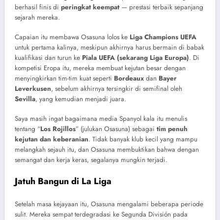
berhasil finis di
peringkat keempat
— prestasi terbaik sepanjang
sejarah mereka.
Capaian itu membawa Osasuna lolos ke
Liga Champions UEFA
untuk pertama kalinya, meskipun akhirnya harus bermain di babak
kualifikasi dan turun ke
Piala UEFA (sekarang Liga Europa)
. Di
kompetisi Eropa itu, mereka membuat kejutan besar dengan
menyingkirkan tim-tim kuat seperti
Bordeaux
dan
Bayer
Leverkusen
, sebelum akhirnya tersingkir di semifinal oleh
Sevilla
, yang kemudian menjadi juara.
Saya masih ingat bagaimana media Spanyol kala itu menulis
tentang “
Los Rojillos
” (julukan Osasuna) sebagai
tim penuh
kejutan dan keberanian
. Tidak banyak klub kecil yang mampu
melangkah sejauh itu, dan Osasuna membuktikan bahwa dengan
semangat dan kerja keras, segalanya mungkin terjadi.
Jatuh Bangun di La Liga
Setelah masa kejayaan itu, Osasuna mengalami beberapa periode
sulit. Mereka sempat terdegradasi ke Segunda División pada