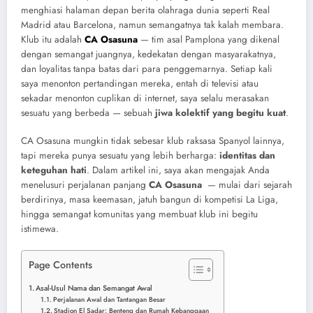
menghiasi halaman depan berita olahraga dunia seperti Real
Madrid atau Barcelona, namun semangatnya tak kalah membara.
Klub itu adalah
CA Osasuna
— tim asal Pamplona yang dikenal
dengan semangat juangnya, kedekatan dengan masyarakatnya,
dan loyalitas tanpa batas dari para penggemarnya. Setiap kali
saya menonton pertandingan mereka, entah di televisi atau
sekadar menonton cuplikan di internet, saya selalu merasakan
sesuatu yang berbeda — sebuah
jiwa kolektif yang begitu kuat
.
CA Osasuna mungkin tidak sebesar klub raksasa Spanyol lainnya,
tapi mereka punya sesuatu yang lebih berharga:
identitas dan
keteguhan hati
. Dalam artikel ini, saya akan mengajak Anda
menelusuri perjalanan panjang
CA Osasuna
— mulai dari sejarah
berdirinya, masa keemasan, jatuh bangun di kompetisi La Liga,
hingga semangat komunitas yang membuat klub ini begitu
istimewa.
Page Contents
Asal-Usul Nama dan Semangat Awal
Perjalanan Awal dan Tantangan Besar
Stadion El Sadar: Benteng dan Rumah Kebanggaan