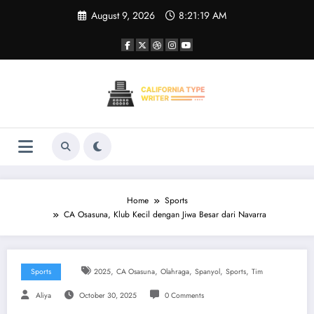
Skip
August 9, 2026
8:21:19 AM
to
content
Home
Sports
CA Osasuna, Klub Kecil dengan Jiwa Besar dari Navarra
,
,
,
,
,
Sports
2025
CA Osasuna
Olahraga
Spanyol
Sports
Tim
Aliya
October 30, 2025
0 Comments