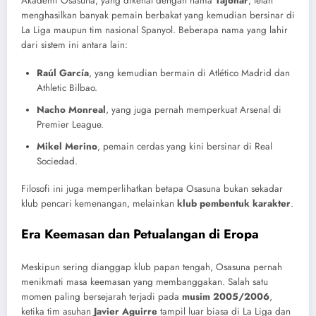
Akademi Osasuna, yang dikenal dengan nama
Tajonar
, telah
menghasilkan banyak pemain berbakat yang kemudian bersinar di
La Liga maupun tim nasional Spanyol. Beberapa nama yang lahir
dari sistem ini antara lain:
Raúl García
, yang kemudian bermain di Atlético Madrid dan
Athletic Bilbao.
Nacho Monreal
, yang juga pernah memperkuat Arsenal di
Premier League.
Mikel Merino
, pemain cerdas yang kini bersinar di Real
Sociedad.
Filosofi ini juga memperlihatkan betapa Osasuna bukan sekadar
klub pencari kemenangan, melainkan
klub pembentuk karakter
.
Era Keemasan dan Petualangan di Eropa
Meskipun sering dianggap klub papan tengah, Osasuna pernah
menikmati masa keemasan yang membanggakan. Salah satu
momen paling bersejarah terjadi pada
musim 2005/2006
,
ketika tim asuhan
Javier Aguirre
tampil luar biasa di La Liga dan