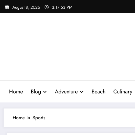
Skip
August 8, 2026
3:17:54 PM
to
content
Home
Blog
Adventure
Beach
Culinary
Home
Sports