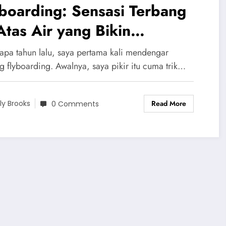
boarding: Sensasi Terbang
Atas Air yang Bikin
tagihan
apa tahun lalu, saya pertama kali mendengar
g flyboarding. Awalnya, saya pikir itu cuma trik…
Read More
ily Brooks
0 Comments