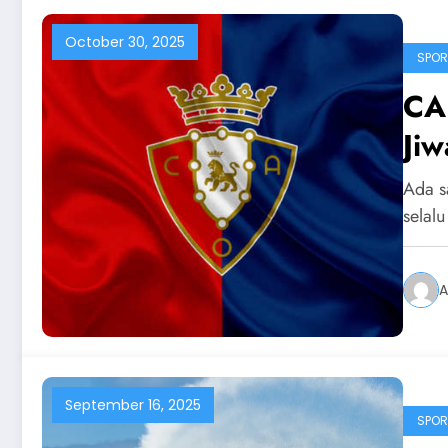
October 30, 2025
SPOR
CA
Jiw
Ada s
selal
A
September 16, 2025
SPOR