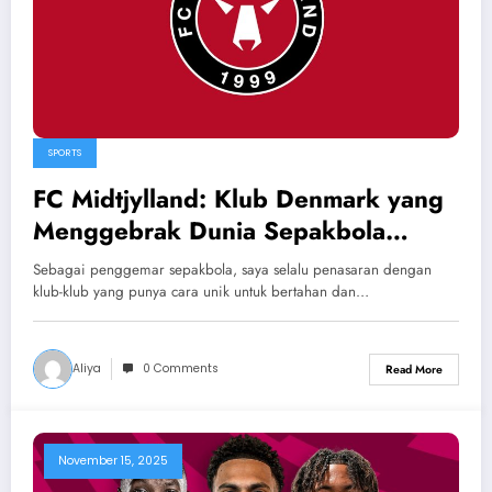
SPORTS
FC Midtjylland: Klub Denmark yang
Menggebrak Dunia Sepakbola
dengan Data dan Strategi
Sebagai penggemar sepakbola, saya selalu penasaran dengan
klub-klub yang punya cara unik untuk bertahan dan…
Aliya
0 Comments
Read More
November 15, 2025