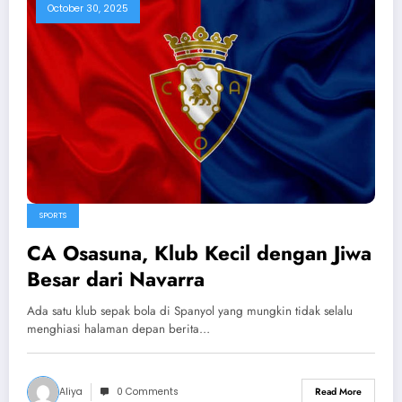
October 30, 2025
SPORTS
CA Osasuna, Klub Kecil dengan Jiwa
Besar dari Navarra
Ada satu klub sepak bola di Spanyol yang mungkin tidak selalu
menghiasi halaman depan berita…
Aliya
0 Comments
Read More