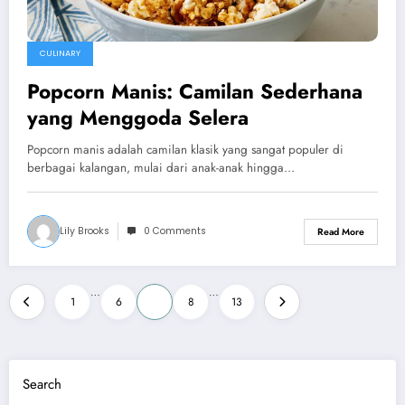
CULINARY
Popcorn Manis: Camilan Sederhana
yang Menggoda Selera
Popcorn manis adalah camilan klasik yang sangat populer di
berbagai kalangan, mulai dari anak-anak hingga…
Lily Brooks
0 Comments
Read More
Posts
…
…
1
6
7
8
13
pagination
Search