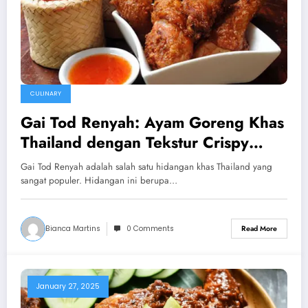
CULINARY
Gai Tod Renyah: Ayam Goreng Khas
Thailand dengan Tekstur Crispy
yang Menggugah Selera
Gai Tod Renyah adalah salah satu hidangan khas Thailand yang
sangat populer. Hidangan ini berupa…
Bianca Martins
0 Comments
Read More
January 27, 2025