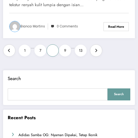
tekstur renyah kulit lumpia dengan isian…
Bianca Martins
0 Comments
Read More
Posts
…
…
1
7
8
9
13
pagination
Search
Search
Recent Posts
Adidas Samba OG: Nyaman Dipakai, Tetap Ikonik