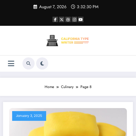
Skip
August 7, 2026
3:32:31 PM
to
content
Home
Culinary
Page 8
January 3, 2025